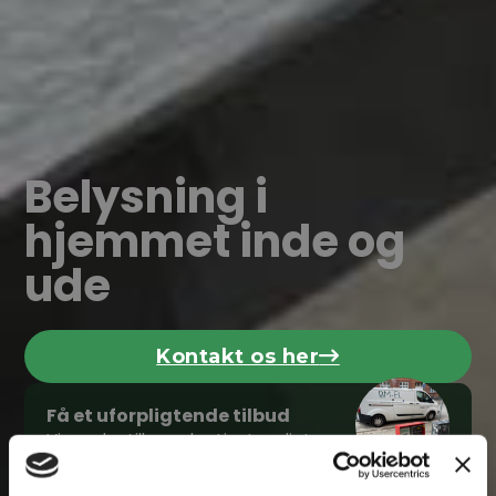
Belysning i
hjemmet inde og
ude
Kontakt os her
Klik her
Få et uforpligtende tilbud
Vi vender tilbage hurtigst muligt.