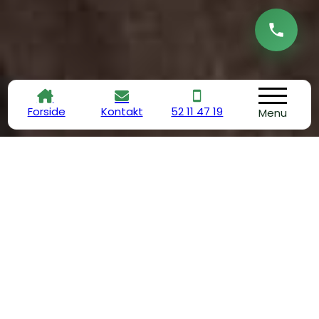
Forside
Kontakt
52 11 47 19
Menu
Fejlsøgning og fejlfinding for
erhverv