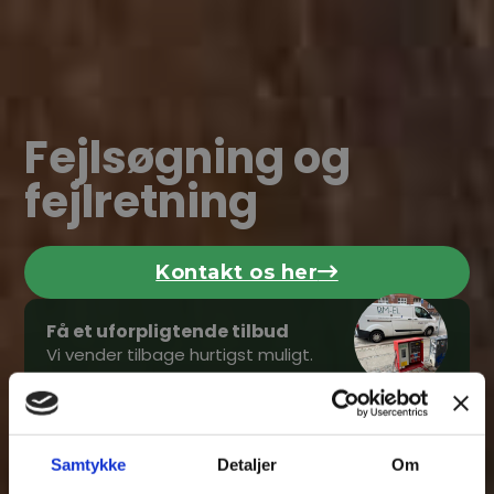
Fejlsøgning og
fejlretning
Kontakt os her
Klik her
Få et uforpligtende tilbud
Vi vender tilbage hurtigst muligt.
Samtykke
Detaljer
Om